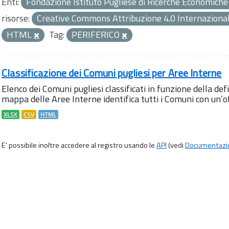
Enti:
Fondazione Istituto Pugliese di Ricerche Economiche 
risorse:
Creative Commons Attribuzione 4.0 Internazional
HTML
Tag:
PERIFERICO
Classificazione dei Comuni pugliesi per Aree Interne
Elenco dei Comuni pugliesi classificati in funzione della def
mappa delle Aree Interne identifica tutti i Comuni con un’off
XLSX
CSV
HTML
E' possibile inoltre accedere al registro usando le
API
(vedi
Documentazi