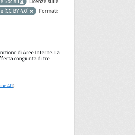
e Sociali
Licenze sulle
e (CC BY 4.0)
Formati:
inizione di Aree Interne. La
erta congiunta di tre...
one API
).