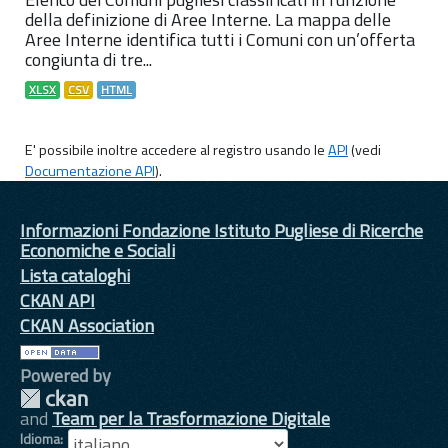
della definizione di Aree Interne. La mappa delle
Aree Interne identifica tutti i Comuni con un’offerta
congiunta di tre...
XLSX
CSV
HTML
E' possibile inoltre accedere al registro usando le
API
(vedi
Documentazione API
).
Informazioni Fondazione Istituto Pugliese di Ricerche
Economiche e Sociali
Lista cataloghi
CKAN API
CKAN Association
Powered by
and
Team per la Trasformazione Digitale
Idioma