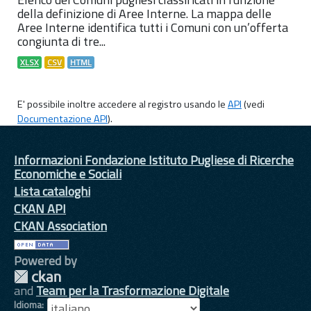
della definizione di Aree Interne. La mappa delle
Aree Interne identifica tutti i Comuni con un’offerta
congiunta di tre...
XLSX
CSV
HTML
E' possibile inoltre accedere al registro usando le
API
(vedi
Documentazione API
).
Informazioni Fondazione Istituto Pugliese di Ricerche
Economiche e Sociali
Lista cataloghi
CKAN API
CKAN Association
Powered by
and
Team per la Trasformazione Digitale
Idioma