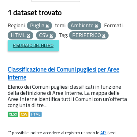
1 dataset trovato
Regioni:
Puglia
temi:
Ambiente
Formati:
HTML
CSV
Tag:
PERIFERICO
RISULTATO DEL FILTRO
Classificazione dei Comuni pugliesi per Aree
Interne
Elenco dei Comuni pugliesi classificati in funzione
della definizione di Aree Interne. La mappa delle
Aree Interne identifica tutti i Comuni con un’offerta
congiunta di tre...
XLSX
CSV
HTML
E' possibile inoltre accedere al registro usando le
API
(vedi