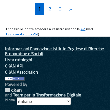
1
2
3
»
E' possibile inoltre accedere al registro usando le
API
(vedi
Documentazione API
).
Informazioni Fondazione Istituto Pugliese di Ricerche
Economiche e Sociali
Lista cataloghi
CKAN API
CKAN Association
Powered by
and
Team per la Trasformazione Digitale
Idioma